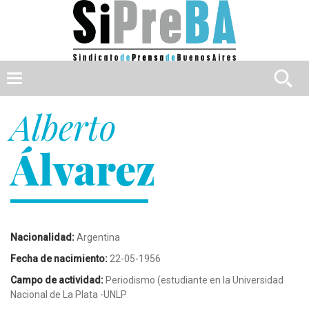
Search
Toggle
navigation
Alberto
NOMBRE
Álvarez
APELLIDO
LUGAR
DE
TRABAJO
Nacionalidad:
Argentina
LUGAR
Fecha de nacimiento:
22-05-1956
DE
DESAPARICIÓN
Campo de actividad:
Periodismo (estudiante en la Universidad
Nacional de La Plata -UNLP
FECHA