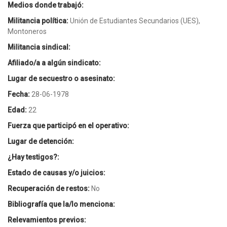
DE
Medios donde trabajó:
DESAPARICIÓN
Militancia política:
Unión de Estudiantes Secundarios (UES),
(AÑO)
BUSCAR
Montoneros
Militancia sindical:
Afiliado/a a algún sindicato:
Lugar de secuestro o asesinato:
Fecha:
28-06-1978
Edad:
22
Fuerza que participó en el operativo:
Lugar de detención:
¿Hay testigos?:
Estado de causas y/o juicios:
Recuperación de restos:
No
Bibliografía que la/lo menciona:
Relevamientos previos: